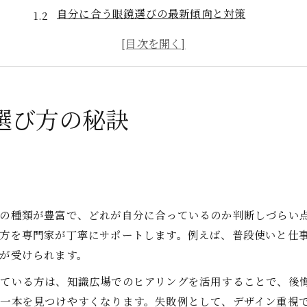
自分に合う眼鏡選びの最新傾向と対策
専門家が教える失敗しない眼鏡知識の極意
眼鏡選びの基本と応用を知識広場で深掘り
快適な眼鏡生活のための知識広場活用法
快適な眼鏡を手に入れるための基礎知識
選び方の秘訣
眼鏡選びで重視したい基礎知識とは何か
快適な眼鏡ライフを支える重要な知識
知識広場で学ぶ眼鏡のフィット感の秘密
眼鏡の素材と機能を基礎から徹底解説
の種類が豊富で、どれが自分に合っているのか判断しづらい
正しい眼鏡知識で快適な毎日を実現する
方を専門家が丁寧にサポートします。例えば、普段使いと仕
視力とアイケアのために意識したい眼鏡選び
が受けられます。
眼鏡で視力とアイケアを両立する選び方
ている方は、知識広場でのヒアリングを活用することで、後
視力向上に役立つ眼鏡選びの知識を解説
一本を見つけやすくなります。失敗例として、デザイン重視