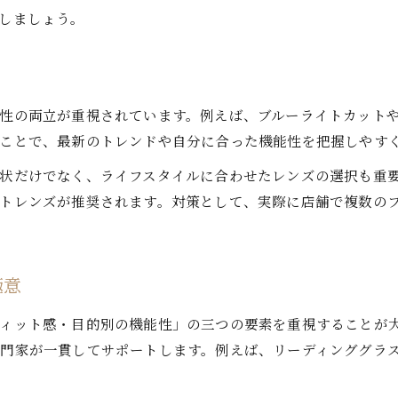
アイケアを意識した眼鏡知識のポイント
しましょう。
健康な視力を保つ眼鏡選びのコツとは
知識広場が伝える目の健康と眼鏡の関係
機能性もデザインも外せない眼鏡の選び方
性の両立が重視されています。例えば、ブルーライトカット
機能性とデザインを両立した眼鏡選び術
ことで、最新のトレンドや自分に合った機能性を把握しやす
眼鏡知識広場で知る最新機能とデザイン
状だけでなく、ライフスタイルに合わせたレンズの選択も重
おしゃれで快適な眼鏡選びの知識活用法
トレンズが推奨されます。対策として、実際に店舗で複数の
眼鏡のデザインと機能性を徹底比較する
知識広場が提案するトレンド眼鏡の選び方
知って安心！メンテナンスと長持ち眼鏡のコツ
極意
眼鏡が長持ちする正しいメンテナンス方法
知識広場で学ぶ眼鏡のケアと修理ポイント
ィット感・目的別の機能性」の三つの要素を重視することが
門家が一貫してサポートします。例えば、リーディンググラ
安心の眼鏡ライフを支える知識と工夫
眼鏡のメンテナンスで快適さを保つ秘訣