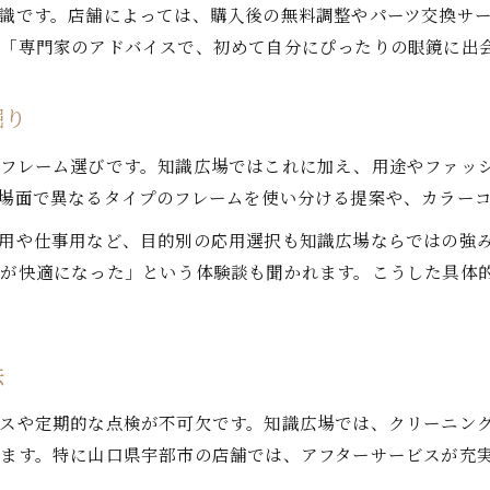
識です。店舗によっては、購入後の無料調整やパーツ交換サ
長く使える眼鏡の手入れ法を知識広場で
は「専門家のアドバイスで、初めて自分にぴったりの眼鏡に出
最新フレームのトレンドを徹底解説
眼鏡フレームの最新トレンドを知識広場で解説
掘り
今注目の眼鏡デザインと選び方のコツ
知識広場でチェックしたい人気眼鏡フレーム
うフレーム選びです。知識広場ではこれに加え、用途やファッ
トレンドを押さえた眼鏡選びの知識を伝授
場面で異なるタイプのフレームを使い分ける提案や、カラー
おしゃれと機能を両立するフレーム選び
用や仕事用など、目的別の応用選択も知識広場ならではの強
活が快適になった」という体験談も聞かれます。こうした具体
お問い合わせはこちら
お問い合わせはこちら
法
スや定期的な点検が不可欠です。知識広場では、クリーニン
ます。特に山口県宇部市の店舗では、アフターサービスが充