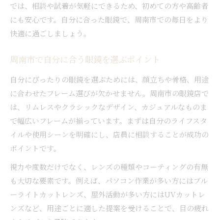
眼の健康維持に役立つ眼鏡知識の重要性
では、相談や試着が気軽にできるため、初めての方や高齢者
にも安心です。自分に合った眼鏡で、周南市での毎日をより
眼鏡がもたらす眼の健康効果を考える
快適に過ごしましょう。
周南市で学ぶ眼鏡と健康管理のコツ
加齢に応じた眼鏡選びと知識の深掘り
周南市で自分に合う眼鏡を選ぶポイント
眼鏡で目を守るためのポイント解説
自分にぴったりの眼鏡を選ぶためには、顔立ちや骨格、用途
アフターケア充実の眼鏡購入ガイド
に合わせたフレーム選びが欠かせません。周南市の眼鏡店で
眼鏡購入後のアフターケア活用術まとめ
は、リムレスやクラシックなデザイン、カジュアルなものま
周南市で受けられる眼鏡のメンテナンス方法
で幅広いフレームが揃っています。まずは自分のライフスタ
長く使うための眼鏡アフターサービス活用法
イルや使用シーンを明確にし、店員に相談することが成功の
眼鏡購入時に気を付けたいサポート内容
ポイントです。
眼鏡の修理・調整サービスを賢く使うコツ
視力や度数だけでなく、レンズの種類やコーティングの有無
も大切な要素です。例えば、パソコン作業が多い方にはブル
ーライトカットレンズ、屋外活動が多い方にはUVカットレ
ンズなど、用途ごとに適した提案を受けることで、目の疲れ