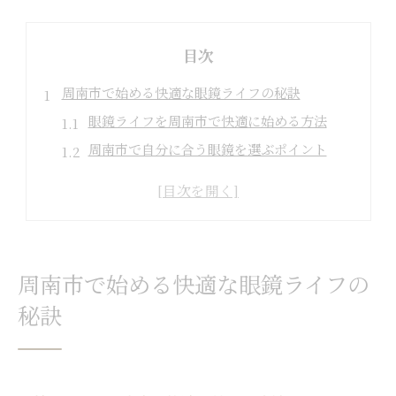
目次
周南市で始める快適な眼鏡ライフの秘訣
眼鏡ライフを周南市で快適に始める方法
周南市で自分に合う眼鏡を選ぶポイント
生活を変える眼鏡知識とその活用術
眼鏡選びで失敗しないための基礎知識
周南市の眼鏡環境を活かすコツとは
眼鏡選びに迷ったら知っておきたい基礎知識
周南市で始める快適な眼鏡ライフの
眼鏡選びの前に知りたい基礎知識まとめ
秘訣
最適な眼鏡を知るためのポイント解説
周南市で役立つ眼鏡の知識と選び方
眼鏡初心者が押さえるべき知識の基本