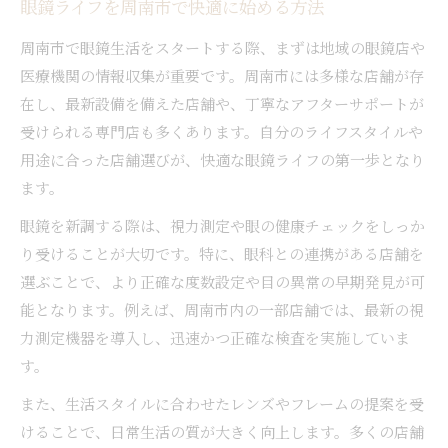
眼鏡ライフを周南市で快適に始める方法
眼鏡選びに活かす周南市の情報活用術
山口県周南市の眼鏡事情と最新サービス事情
周南市で眼鏡生活をスタートする際、まずは地域の眼鏡店や
周南市の最新眼鏡サービス情報を解説
医療機関の情報収集が重要です。周南市には多様な店舗が存
在し、最新設備を備えた店舗や、丁寧なアフターサポートが
山口県の眼鏡事情と店舗選びのポイント
受けられる専門店も多くあります。自分のライフスタイルや
眼鏡業界が注目する最新サービスの特徴
用途に合った店舗選びが、快適な眼鏡ライフの第一歩となり
周南市で受けられる眼鏡サービスの魅力
ます。
眼鏡店選びに役立つ最新知識のご紹介
眼鏡を新調する際は、視力測定や眼の健康チェックをしっか
正しい検査で理想の眼鏡を手に入れる流れ
り受けることが大切です。特に、眼科との連携がある店舗を
正しい眼鏡検査で理想の一本を選ぶ方法
選ぶことで、より正確な度数設定や目の異常の早期発見が可
眼鏡作成時に重要な検査の流れと知識
能となります。例えば、周南市内の一部店舗では、最新の視
周南市の検眼サービスを利用するメリット
力測定機器を導入し、迅速かつ正確な検査を実施していま
眼鏡検査で押さえたいポイント徹底解説
す。
理想の眼鏡を選ぶための検査活用術
また、生活スタイルに合わせたレンズやフレームの提案を受
眼の健康を守るための眼鏡知識を深掘り
けることで、日常生活の質が大きく向上します。多くの店舗