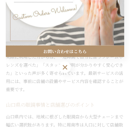
眼鏡を選ぶことができます。
また、店舗によっては来店予約システムやオンライン相談な
ど、利便性に配慮したサービスも増えています。例えば、仕
事や学校帰りでも安心して利用できるよう営業時間を拡大し
ている店舗も見受けられます。こうした取り組みは、日々忙
しい方や初めて眼鏡を作る方にも大変好評です。
お問い合わせはこちら
実際に利用した方からは、「短時間で自分に合うフレームや
レンズを選べた」「スタッフの説明が分かりやすく安心でき
お問い合わせはこちら
た」といった声が多く寄せられています。最新サービスの活
用には、事前に店舗の設備やサービス内容を確認することが
重要です。
山口県の眼鏡事情と店舗選びのポイント
山口県内では、地域に根ざした眼鏡店から大型チェーンまで
幅広い選択肢があります。特に周南市は人口に対して店舗数