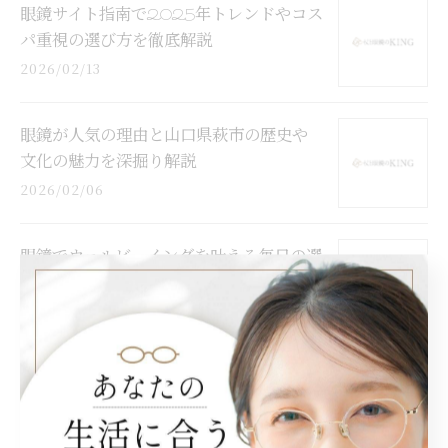
眼鏡サイト指南で2025年トレンドやコス
パ重視の選び方を徹底解説
2026/02/13
眼鏡が人気の理由と山口県萩市の歴史や
文化の魅力を深掘り解説
2026/02/06
眼鏡でウェルビーイングを叶える毎日の選
び方と快適生活の新常識
2026/01/30
眼鏡知識広場で得る役立つ眼鏡選びの知
恵と最新トレンドガイド
2026/01/23