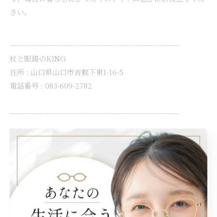
さい。
----------------------------------------------------------------------
杖と眼鏡のKING
住所 : 山口県山口市吉敷下東1-16-5
電話番号 : 083-609-2782
----------------------------------------------------------------------
< 前のページ
一覧に戻る
次のページ >
関連タグ