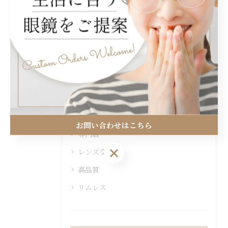
#山口市
#眼鏡
カテゴリー
Categories
全てのカテゴリー
修理
お問い合わせはこちら
専門店
お問い合わせはこちら
レンズ交換
高品質
リムレス